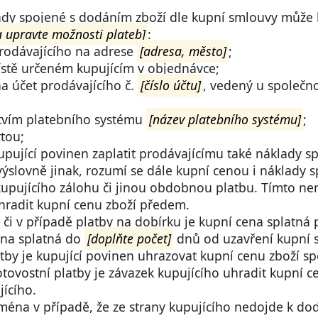
ady spojené s dodáním zboží dle kupní smlouvy může 
a upravte možnosti plateb]
:
prodávajícího na adrese
[adresa, město]
;
místě určeném kupujícím v objednávce;
a účet prodávajícího č.
[číslo účtu]
, vedený u společn
ctvím platebního systému
[název platebního systému]
;
tou;
kupující povinen zaplatit prodávajícímu také náklady 
výslovně jinak, rozumí se dále kupní cenou i náklady 
kupujícího zálohu či jinou obdobnou platbu. Tímto ne
radit kupní cenu zboží předem.
 či v případě platby na dobírku je kupní cena splatná p
ena splatná do
[doplňte počet]
dnů od uzavření kupní 
atby je kupující povinen uhrazovat kupní cenu zboží s
tovostní platby je závazek kupujícího uhradit kupní 
jícího.
jména v případě, že ze strany kupujícího nedojde k do