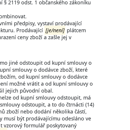
ní § 2119 odst. 1 občanského zákoníku
kombinovat.
ními předpisy, vystaví prodávající
kturu. Prodávající
[je/není]
plátcem
azení ceny zboží a zašle jej v
imo jiné odstoupit od kupní smlouvy o
upní smlouvy o dodávce zboží, které
m zbožím, od kupní smlouvy o dodávce
není možné vrátit a od kupní smlouvy o
 jejich původní obal.
y nelze od kupní smlouvy odstoupit, má
mlouvy odstoupit, a to do čtrnácti (14)
ů zboží nebo dodání několika částí,
vy musí být prodávajícímu odesláno ve
it vzorový formulář poskytovaný