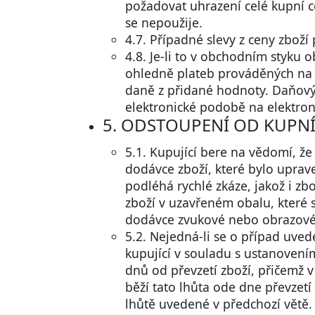
požadovat uhrazení celé kupní c
se nepoužije.
4.7. Případné slevy z ceny zbož
4.8. Je-li to v obchodním styku 
ohledně plateb prováděných na 
daně z přidané hodnoty. Daňový d
elektronické podobě na elektron
5. ODSTOUPENÍ OD KUPN
5.1. Kupující bere na vědomí, ž
dodávce zboží, které bylo uprav
podléhá rychlé zkáze, jakož i z
zboží v uzavřeném obalu, které 
dodávce zvukové nebo obrazové 
5.2. Nejedná-li se o případ uve
kupující v souladu s ustanovení
dnů od převzetí zboží, přičemž 
běží tato lhůta ode dne převzet
lhůtě uvedené v předchozí větě.