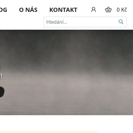
OG
O NÁS
KONTAKT
0 Kč
HLEDA
u
!