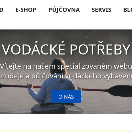
D
E-SHOP
PŮJČOVNA
SERVIS
BL
VODÁCKÉ POTŘEBY
Vítejte na našem specializovaném web
prodeje a půjčování vodáckého vybavení
O NÁS