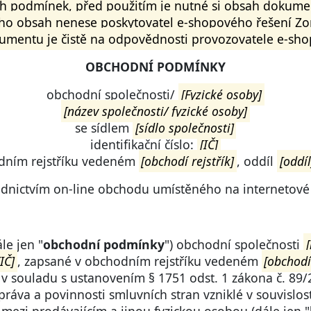
 podmínek, před použitím je nutné si obsah dokument
o obsah nenese poskytovatel e-shopového řešení Zo
umentu je čistě na odpovědnosti provozovatele e-sho
OBCHODNÍ PODMÍNKY
obchodní společnosti/
[Fyzické osoby]
[název společnosti/ fyzické osoby]
se sídlem
[sídlo společnosti]
identifikační číslo:
[IČ]
dním rejstříku vedeném
[obchodí rejstřík]
, oddíl
[oddíl
řednictvím on-line obchodu umístěného na internetov
le jen "
obchodní podmínky
") obchodní společnosti
[IČ]
, zapsané v obchodním rejstříku vedeném
[obchodí 
í v souladu s ustanovením § 1751 odst. 1 zákona č. 89/
práva a povinnosti smluvních stran vzniklé v souvislo