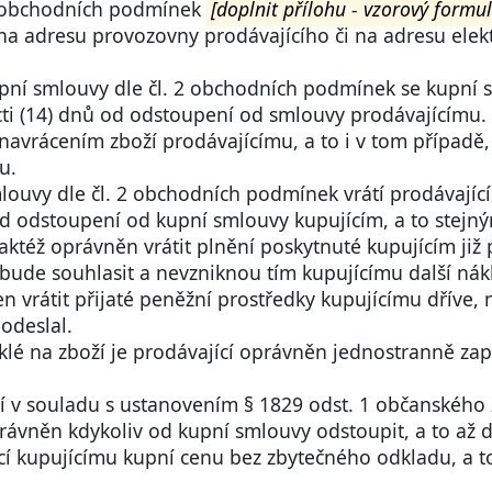
hu obchodních podmínek
[doplnit přílohu - vzorový formul
 na adresu provozovny prodávajícího či na adresu elek
pní smlouvy dle čl. 2 obchodních podmínek se kupní s
ti (14) dnů od odstoupení od smlouvy prodávajícímu. 
 navrácením zboží prodávajícímu, a to i v tom případě
u.
louvy dle čl. 2 obchodních podmínek vrátí prodávající
 od odstoupení od kupní smlouvy kupujícím, a to stejn
 taktéž oprávněn vrátit plnění poskytnuté kupujícím již 
bude souhlasit a nevzniknou tím kupujícímu další nákl
n vrátit přijaté peněžní prostředky kupujícímu dříve, 
odeslal.
klé na zboží je prodávající oprávněn jednostranně zap
cí v souladu s ustanovením § 1829 odst. 1 občanskéh
právněn kdykoliv od kupní smlouvy odstoupit, a to až 
cí kupujícímu kupní cenu bez zbytečného odkladu, a 