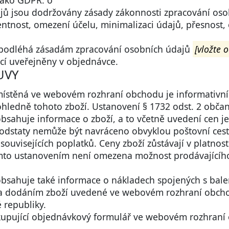
jako GDPR. o
dajů jsou dodržovány zásady zákonnosti zpracování os
entnost, omezení účelu, minimalizaci údajů, přesnost,
 podléhá zásadám zpracování osobních údajů
[vložte 
ící uveřejněny v objednávce.
UVY
místěná ve webovém rozhraní obchodu je informativní
hledně tohoto zboží. Ustanovení § 1732 odst. 2 obča
sahuje informace o zboží, a to včetně uvedení cen je
vé podstaty nemůže být navráceno obvyklou poštovní ce
ouvisejících poplatků. Ceny zboží zůstávají v platnos
to ustanovením není omezena možnost prodávajícího 
bsahuje také informace o nákladech spojených s bal
a dodáním zboží uvedené ve webovém rozhraní obchodu
 republiky.
í kupující objednávkový formulář ve webovém rozhran