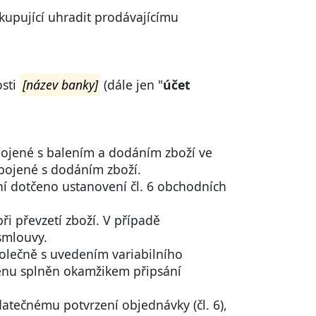
kupující uhradit prodávajícímu
osti
[název banky]
(dále jen "
účet
spojené s balením a dodáním zboží ve
spojené s dodáním zboží.
ní dotčeno ustanovení čl. 6 obchodních
ři převzetí zboží. V případě
smlouvy.
polečně s uvedením variabilního
cenu splněn okamžikem připsání
datečnému potvrzení objednávky (čl. 6),