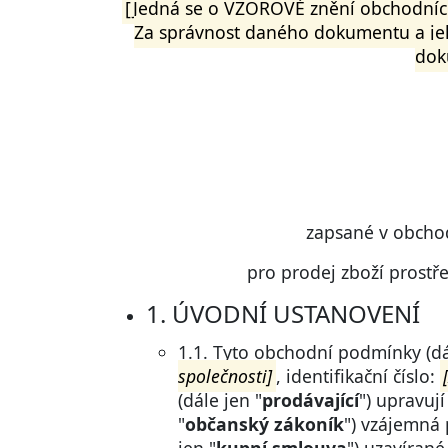
[Jedná se o VZOROVÉ znění obchodních
Za správnost daného dokumentu a jeh
dok
zapsané v obcho
pro prodej zboží prost
1. ÚVODNÍ USTANOVENÍ
1.1. Tyto obchodní podmínky (dá
společnosti]
, identifikační číslo:
(dále jen "
prodávající
") upravuj
"
občanský zákoník
") vzájemná 