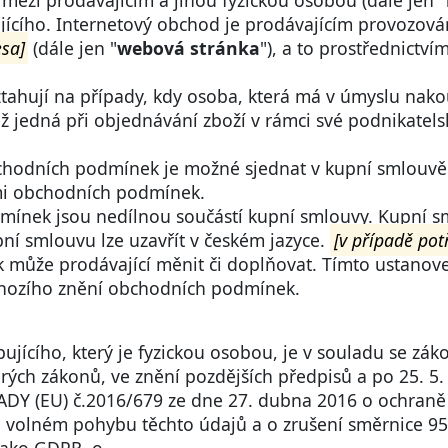
 mezi prodávajícím a jinou fyzickou osobou (dále jen "
ícího. Internetový obchod je prodávajícím provozov
sa]
(dále jen "
webová stránka
"), a to prostřednictv
ahují na případy, kdy osoba, která má v úmyslu nakou
ž jedná při objednávání zboží v rámci své podnikatels
chodních podmínek je možné sjednat v kupní smlouvě
mi obchodních podmínek.
mínek jsou nedílnou součástí kupní smlouvy. Kupní 
ní smlouvu lze uzavřít v českém jazyce.
[v případě pot
 může prodávající měnit či doplňovat. Tímto ustanov
chozího znění obchodních podmínek.
ujícího, který je fyzickou osobou, je v souladu se zá
rých zákonů, ve znění pozdějších předpisů a po 25. 5
EU) č.2016/679 ze dne 27. dubna 2016 o ochraně fyz
 volném pohybu těchto údajů a o zrušení směrnice 95