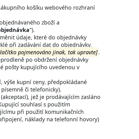
o nákupního košíku webového rozhraní
 objednávaného zboží a
objednávka
").
měnit údaje, které do objednávky
iklé při zadávání dat do objednávky.
tlačítko pojmenováno jinak, tak upravte]
.
neprodleně po obdržení objednávky
cké pošty kupujícího uvedenou v
ží, výše kupní ceny, předpokládané
písemně či telefonicky).
akceptací), jež je prodávajícím zasláno
Kupující souhlasí s použitím
jícímu při použití komunikačních
řipojení, náklady na telefonní hovory)