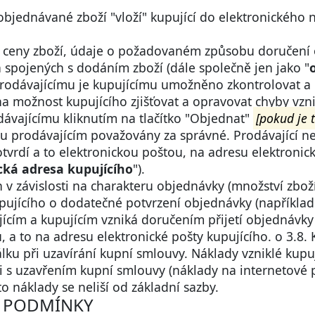
objednávané zboží "vloží" kupující do elektronickéh
í ceny zboží, údaje o požadovaném způsobu doručení
 spojených s dodáním zboží (dále společně jen jako "
prodávajícímu je kupujícímu umožněno zkontrolovat a 
m na možnost kupujícího zjišťovat a opravovat chyby vzn
ávajícímu kliknutím na tlačítko "Objednat"
[pokud je 
u prodávajícím považovány za správné. Prodávající 
otvrdí a to elektronickou poštou, na adresu elektroni
cká adresa kupujícího
").
n v závislosti na charakteru objednávky (množství zbo
ujícího o dodatečné potvrzení objednávky (například 
ícím a kupujícím vzniká doručením přijetí objednávky (
 a to na adresu elektronické pošty kupujícího. o 3.8. 
ku při uzavírání kupní smlouvy. Náklady vzniklé kupu
i s uzavřením kupní smlouvy (náklady na internetové p
to náklady se neliší od základní sazby.
NÍ PODMÍNKY