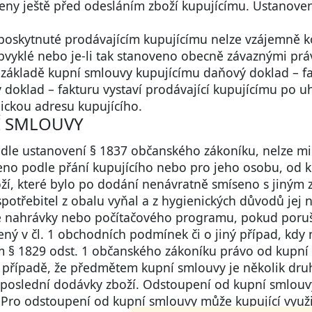
eny ještě před odesláním zboží kupujícímu. Ustanove
í poskytnuté prodávajícím kupujícímu nelze vzájemně 
obvyklé nebo je-li tak stanoveno obecně závaznými práv
základě kupní smlouvy kupujícímu daňový doklad – fa
oklad – fakturu vystaví prodávající kupujícímu po uhr
ickou adresu kupujícího.
Í SMLOUVY
e dle ustanovení § 1837 občanského zákoníku, nelze m
eno podle přání kupujícího nebo pro jeho osobu, od k
boží, které bylo po dodání nenávratně smíseno s jiný
spotřebitel z obalu vyňal a z hygienických důvodů jej 
nahrávky nebo počítačového programu, pokud porušil
dený v čl. 1 obchodních podmínek či o jiný případ, kd
m § 1829 odst. 1 občanského zákoníku právo od kupní s
v případě, že předmětem kupní smlouvy je několik druh
í poslední dodávky zboží. Odstoupení od kupní smlou
 Pro odstoupení od kupní smlouvy může kupující využ