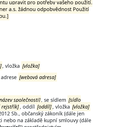
u upravit pro potřeby vašeho použití.
ner a.s. žádnou odpobvědnost Použití
pu.]
]
, vložka
[vložka]
é adrese
[webová adresa]
[název společnosti]
, se sídlem
[sídlo
rejstřík]
, oddíl
[oddíl]
, vložka
[vložka]
2012 Sb., občanský zákoník (dále jen
sti nebo na základě kupní smlouvy (dále