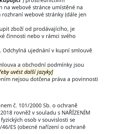
kupující
") prostřednictvím
án na webové stránce umístěné na
ím rozhraní webové stránky (dále jen
pit zboží od prodávajícího, je
ké činnosti nebo v rámci svého
. Odchylná ujednání v kupní smlouvě
smlouva a obchodní podmínky jsou
řeby uvést další jazyky]
ením nejsou dotčena práva a povinnosti
konem č. 101/2000 Sb. o ochraně
. 2018 rovněž v souladu s NAŘÍZENÍM
ických osob v souvislosti se
/46/ES (obecné nařízení o ochraně