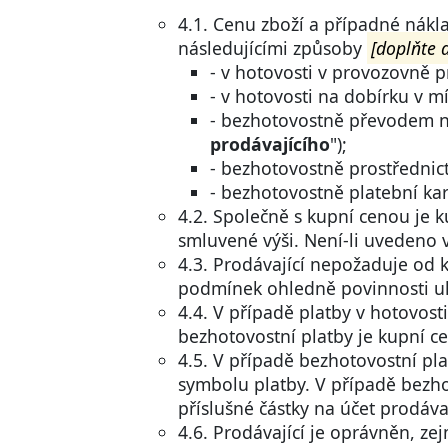
4.1. Cenu zboží a případné nákl
následujícími způsoby
[doplňte 
- v hotovosti v provozovně 
- v hotovosti na dobírku v 
- bezhotovostně převodem n
prodávajícího
");
- bezhotovostně prostředni
- bezhotovostně platební kar
4.2. Společně s kupní cenou je 
smluvené výši. Není-li uvedeno 
4.3. Prodávající nepožaduje od 
podmínek ohledně povinnosti uh
4.4. V případě platby v hotovosti
bezhotovostní platby je kupní c
4.5. V případě bezhotovostní pl
symbolu platby. V případě bezho
příslušné částky na účet prodáva
4.6. Prodávající je oprávněn, ze