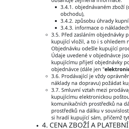
obsahuje zejména informace:
3.4.1. objednávaném zboží (
obchodu),
3.4.2. způsobu úhrady kupn
3.4.3. informace o nákladech
3.5. Před zasláním objednávky 
kupující vložil, a to i s ohlede
Objednávku odešle kupující prod
Údaje uvedené v objednávce jso
kupujícímu přijetí objednávky p
objednávce (dále jen "
elektroni
3.6. Prodávající je vždy oprávně
náklady na dopravu) požádat kup
3.7. Smluvní vztah mezi prodávaj
kupujícímu elektronickou poštou,
komunikačních prostředků na dál
prostředků na dálku v souvislost
si hradí kupující sám, přičemž ty
4. CENA ZBOŽÍ A PLATEB