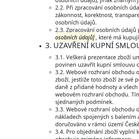
osobních údajů), jinak známým 
2.2. Při zpracování osobních ú
zákonnost, korektnost, transpar
osobních údajů.
2.3. Zpracování osobních údajů
osobních údajů]
, které má kupuj
3. UZAVŘENÍ KUPNÍ SMLO
3.1. Veškerá prezentace zboží u
povinen uzavřít kupní smlouvu o
3.2. Webové rozhraní obchodu ob
zboží, jestliže toto zboží ze s
daně z přidané hodnoty a všech s
webovém rozhraní obchodu. Tím
sjednaných podmínek.
3.3. Webové rozhraní obchodu o
nákladech spojených s balením 
doručováno v rámci území České
3.4. Pro objednání zboží vypln