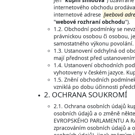
jen "
kupní smlouva
") uzavírané
internetového obchodu prodávaj
internetové adrese
[webová adre
"
webové rozhraní obchodu
").
1.2. Obchodní podmínky se nevzt
právnickou osobou či osobou, je
samostatného výkonu povolání.
1.3. Ustanovení odchylná od ob
mají přednost před ustanovení
1.4. Ustanovení obchodních pod
vyhotoveny v českém jazyce. Kup
1.5. Znění obchodních podmínek
vzniklá po dobu účinnosti před
2. OCHRANA SOUKROMÍ
2.1. Ochrana osobních údajů kup
osobních údajů a o změně někte
EVROPSKÉHO PARLAMENTU A RADY (
zpracováním osobních údajů a o