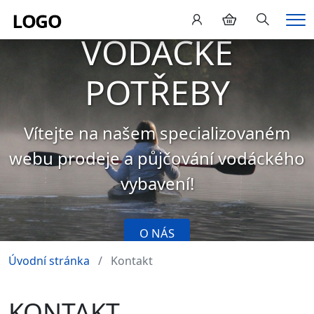
Hledání
Me
VODÁCKÉ
POTŘEBY
Vítejte na našem specializovaném
webu prodeje a půjčování vodáckého
vybavení!
O NÁS
Úvodní stránka
Kontakt
KONTAKT