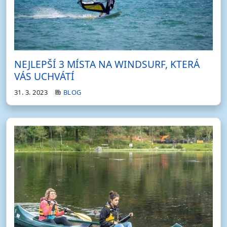
NEJLEPŠÍ 3 MÍSTA NA WINDSURF, KTERÁ
VÁS UCHVÁTÍ
31. 3. 2023
BLOG