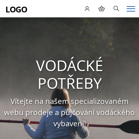
Hledání
Me
VODÁCKÉ
POTŘEBY
Vítejte na našem specializovaném
webu prodeje a půjčování vodáckého
vybavení!