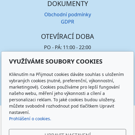
DOKUMENTY
Obchodní podmínky
GDPR
OTEVÍRACÍ DOBA
PO - PÁ: 11:00 - 22:00
SO - NE: 12:00 - 23:00
VYUŽÍVÁME SOUBORY COOKIES
SLEDUJTE NÁS
Kliknutím na Přijmout cookies dáváte souhlas s uložením
vybraných cookies (nutné, preferenční, výkonnostní,
marketingové). Cookies používáme pro lepší fungování
našeho webu, měření jeho výkonnosti a cílení a
personalizaci reklam. To jaké cookies budou uloženy,
můžete svobodně rozhodnout pod tlačítkem Upravit
nastavení.
Copyright © 2024 Vodácké potřeby
|
inPage
-
webové
Prohlášení o cookies.
stránky s AI
,
doména
a
webhosting
snadno.