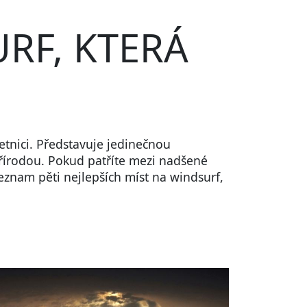
URF, KTERÁ
etnici. Představuje jedinečnou
řírodou. Pokud patříte mezi nadšené
seznam pěti nejlepších míst na windsurf,