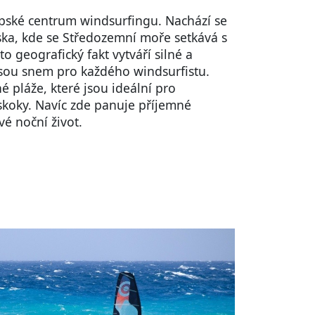
opské centrum windsurfingu. Nachází se
ska, kde se Středozemní moře setkává s
 geografický fakt vytváří silné a
 jsou snem pro každého windsurfistu.
né pláže, které jsou ideální pro
skoky. Navíc zde panuje příjemné
é noční život.