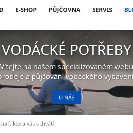
D
E-SHOP
PŮJČOVNA
SERVIS
BL
VODÁCKÉ POTŘEBY
Vítejte na našem specializovaném web
prodeje a půjčování vodáckého vybavení
O NÁS
surf, která vás uchvátí