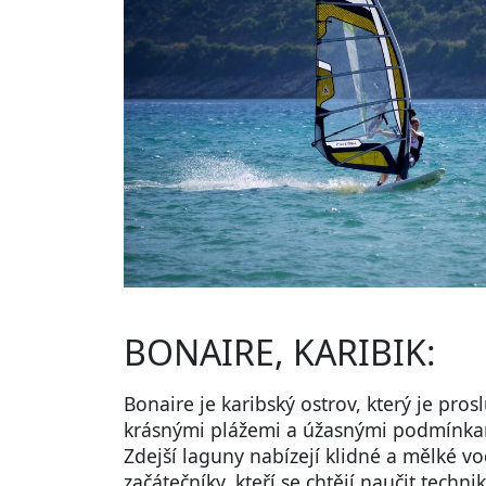
BONAIRE, KARIBIK:
Bonaire je karibský ostrov, který je pros
krásnými plážemi a úžasnými podmínka
Zdejší laguny nabízejí klidné a mělké vod
začátečníky, kteří se chtějí naučit techn