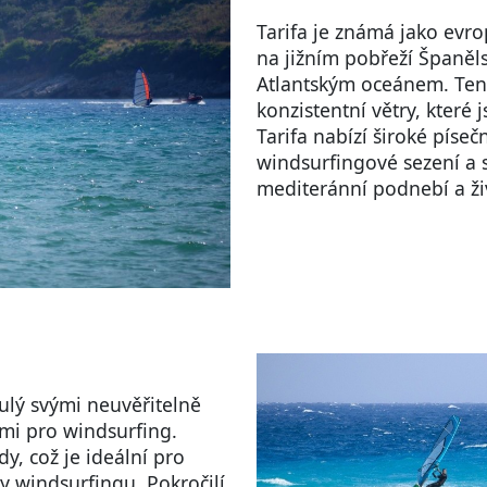
Tarifa je známá jako evr
na jižním pobřeží Španěl
Atlantským oceánem. Tento
konzistentní větry, které
Tarifa nabízí široké píseč
windsurfingové sezení a 
mediteránní podnebí a živ
lulý svými neuvěřitelně
mi pro windsurfing.
y, což je ideální pro
iky windsurfingu. Pokročilí