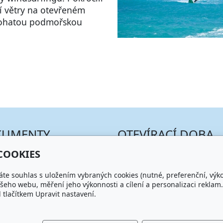
ží větry na otevřeném
 bohatou podmořskou
KUMENTY
OTEVÍRACÍ DOBA
COOKIES
odní podmínky
PO - PÁ: 11:00 - 22:00
SO - NE: 12:00 - 23:00
áte souhlas s uložením vybraných cookies (nutné, preferenční, výk
eho webu, měření jeho výkonnosti a cílení a personalizaci reklam.
lačítkem Upravit nastavení.