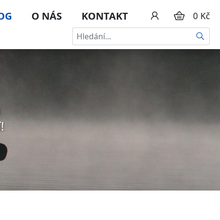
OG
O NÁS
KONTAKT
0 Kč
HLEDA
u
!