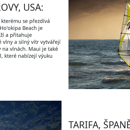
OVY, USA:
 kterému se přezdívá
 Ho'okipa Beach je
í a přitahuje
vlny a silný vítr vytvářejí
 na vlnách. Maui je také
 které nabízejí výuku
TARIFA, ŠPAN