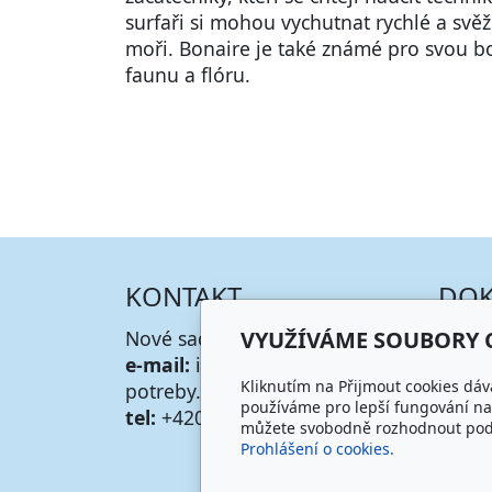
surfaři si mohou vychutnat rychlé a svě
moři. Bonaire je také známé pro svou
faunu a flóru.
KONTAKT
DO
VYUŽÍVÁME SOUBORY 
Nové sady 18., 602 00 Brno
Obch
e-mail:
info@vodacke-
GDPR
Kliknutím na Přijmout cookies dáv
potreby.inpage.cz
používáme pro lepší fungování naš
tel:
+420 123456789
můžete svobodně rozhodnout pod t
Prohlášení o cookies.